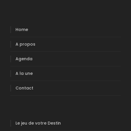
e
l
m
t
Home
e
a
A propos
n
t
t
Agenda
i
A la une
o
Contact
n
s
Le jeu de votre Destin