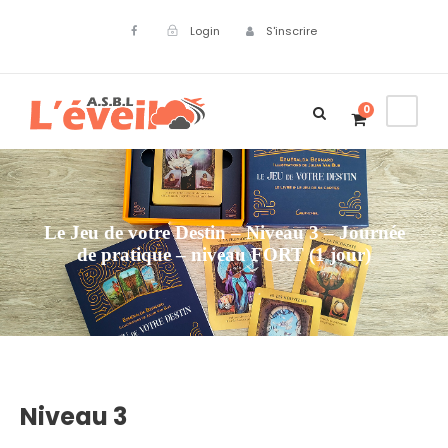
Login
S'inscrire
0
Le Jeu de votre Destin – Niveau 3 – Journée
de pratique – niveau FORT (1 jour)
Niveau 3