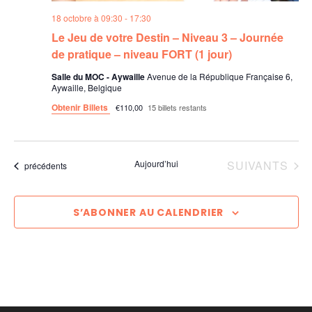
t
o
n
d
18 octobre à 09:30
-
17:30
s
d
a
n
Le Jeu de votre Destin – Niveau 3 – Journée
t
de pratique – niveau FORT (1 jour)
e
p
e
Salle du MOC - Aywaille
Avenue de la République Française 6,
.
Aywaille, Belgique
v
a
Obtenir Billets
€110,00
15 billets restants
u
r
e
ÉVÈNEMENTS
Aujourd’hui
SUIVANTS
Évènements
précédents
c
s
o
É
S’ABONNER AU CALENDRIER
n
v
s
è
u
n