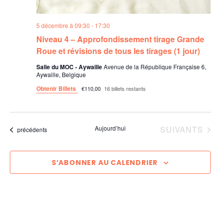
e
t
o
n
d
5 décembre à 09:30
-
17:30
s
d
a
n
Niveau 4 – Approfondissement tirage Grande
t
Roue et révisions de tous les tirages (1 jour)
e
p
e
Salle du MOC - Aywaille
Avenue de la République Française 6,
.
Aywaille, Belgique
v
a
Obtenir Billets
€110,00
16 billets restants
u
r
e
ÉVÈNEMENTS
Aujourd’hui
SUIVANTS
Évènements
précédents
c
s
o
É
S’ABONNER AU CALENDRIER
n
v
s
è