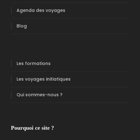
i
n
Agenda des voyages
-
N
Blog
i
v
e
a
Les formations
u
1
Les voyages initiatiques
-
I
Qui sommes-nous ?
n
i
t
i
a
Pourquoi ce site ?
t