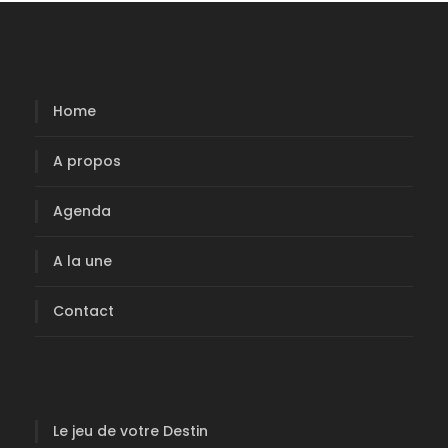
o
n
a
u
J
Home
e
u
A propos
d
e
Agenda
v
o
A la une
t
r
Contact
e
D
e
s
t
Le jeu de votre Destin