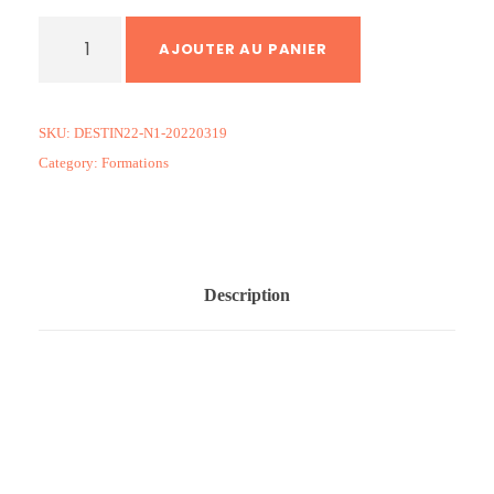
q
AJOUTER AU PANIER
u
a
n
SKU:
DESTIN22-N1-20220319
t
Category:
Formations
i
t
é
d
e
Description
F
o
r
m
a
t
i