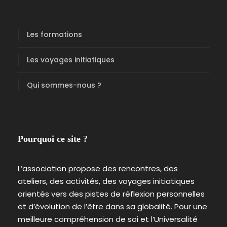
v
e
a
Les formations
u
1
Les voyages initiatiques
-
I
Qui sommes-nous ?
n
i
t
i
Pourquoi ce site ?
a
t
L’association propose des rencontres, des
i
ateliers, des activités, des voyages initiatiques
o
orientés vers des pistes de réflexion personnelles
n
et d’évolution de l’être dans sa globalité. Pour une
(
meilleure compréhension de soi et l’Universalité
2