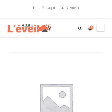
Login
S'inscrire
0