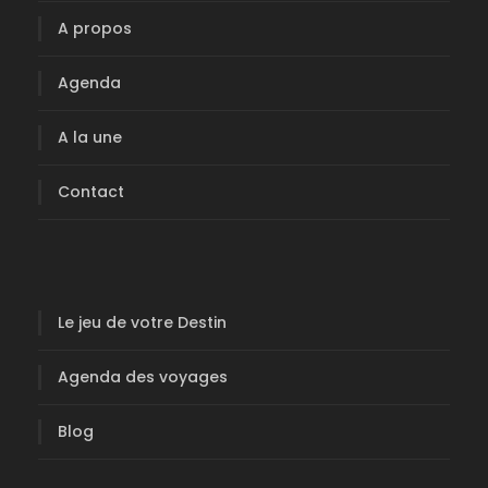
e
A propos
u
d
Agenda
e
v
A la une
o
t
Contact
r
e
D
e
s
Le jeu de votre Destin
t
i
Agenda des voyages
n
-
Blog
N
i