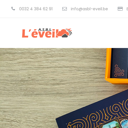
0032 4 384 62 91
info@asbl-eveil.be
B